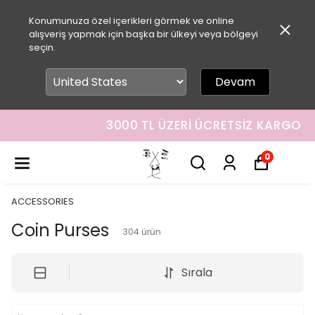
Konumunuza özel içerikleri görmek ve online
alışveriş yapmak için başka bir ülkeyi veya bölgeyi
seçin.
Devam
3000 TL ÜZERI ÜCRETSIZ KARGO
0
ACCESSORIES
Coin Purses
304
ürün
Sırala