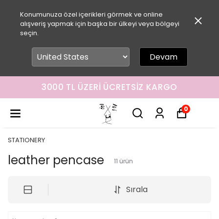
Konumunuza özel içerikleri görmek ve online
alışveriş yapmak için başka bir ülkeyi veya bölgeyi
seçin.
Devam
3000 TL ÜZERI ÜCRETSIZ KARGO
0
STATIONERY
leather pencase
11
ürün
Sırala