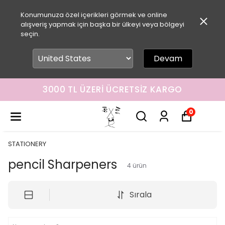
Konumunuza özel içerikleri görmek ve online
alışveriş yapmak için başka bir ülkeyi veya bölgeyi
seçin.
Devam
3000 TL ÜZERI ÜCRETSIZ KARGO
0
STATIONERY
pencil Sharpeners
4
ürün
Sırala