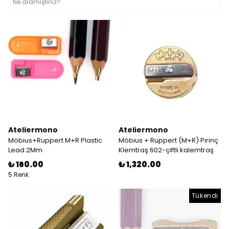
Ateliermono
Ateliermono
Möbius+Ruppert M+R Plastic
Möbius + Ruppert (M+R) Pirinç
Lead 2Mm
Klemtraş 602-çiftli kalemtraş
₺ 160.00
₺ 1,320.00
5 Renk
Tükendi