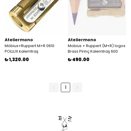
Ateliermono
Ateliermono
Möbius+Ruppert M+R 0610
Mobius + Ruppert (M+R) logos
POLLUX kalemtraş
Brass Pirinç Kalemtraş 600
₺ 1,320.00
₺ 490.00
1