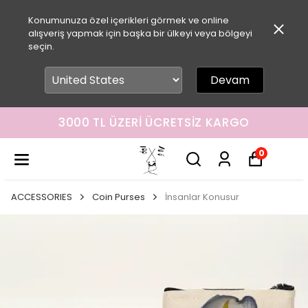
Konumunuza özel içerikleri görmek ve online
alışveriş yapmak için başka bir ülkeyi veya bölgeyi
seçin.
Devam
3000 TL ÜZERI ÜCRETSIZ KARGO
0
ACCESSORIES
Coin Purses
İnsanlar Konusur