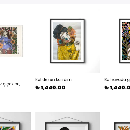
Kal desen kalırdım
Bu havada g
 çiçekleri,
₺ 1,440.00
₺ 1,440.