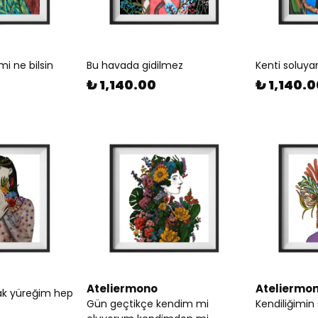
i ne bilsin
Bu havada gidilmez
Kenti soluya
₺ 1,140.00
₺ 1,140.
Ateliermono
Ateliermo
lak yüreğim hep
Gün geçtikçe kendim mi
Kendiliğimin 