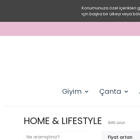
Konumunuza özel içerikleri 
için başka bir ülkeyi veya böl
Giyim
Çanta
HOME & LIFESTYLE
845
ürün
Fiyat artan