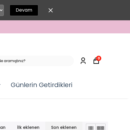
Devam
0
Günlerin Getirdikleri
lan
İlk eklenen
Son eklenen