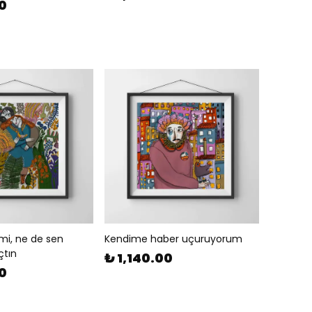
00
imi, ne de sen
Kendime haber uçuruyorum
çtın
₺ 1,140.00
00