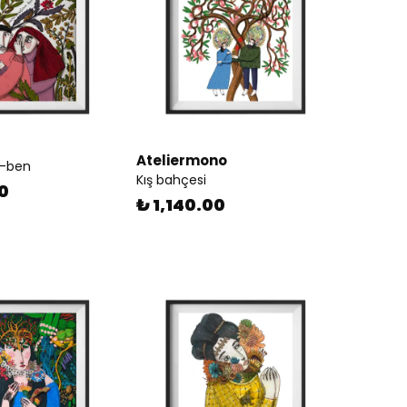
Ateliermono
n-ben
Kış bahçesi
00
₺ 1,140.00