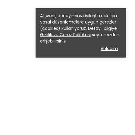
Alışveriş deneyiminizi iyileştirmek için
yasal düzenlemelere uygun çerezler
(cookies) kullanıyoruz. Detaylı bilgiye
Gizlilik ve Çerez Politikası
sayfamızdan
erişebilirsiniz.
Anladım