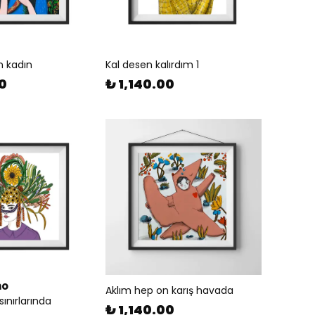
n kadın
Kal desen kalırdım 1
00
₺ 1,140.00
no
Aklım hep on karış havada
sınırlarında
₺ 1,140.00