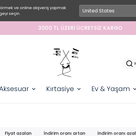
görmek ve online alışveriş yapmak
geyi seçin.
3000 TL ÜZERI ÜCRETSIZ KARGO
Aksesuar
Kırtasiye
Ev & Yaşam
Fiyat azalan
İndirim oranı artan
İndirim oranı aza