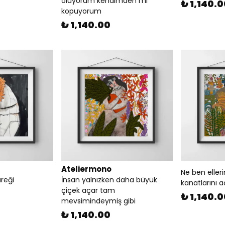
oluyorum kendimden mi
₺ 1,140.
kopuyorum
₺ 1,140.00
Ateliermono
Ne ben eller
reği
İnsan yalnızken daha büyük
kanatlarını a
çiçek açar tam
₺ 1,140.
mevsimindeymiş gibi
₺ 1,140.00