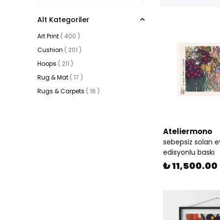
Alt Kategoriler
Art Print
(
400
)
Cushion
(
201
)
Hoops
(
211
)
Rug & Mat
(
17
)
Rugs & Carpets
(
16
)
Ateliermono
sebepsiz solan ev
edisyonlu baskı
₺ 11,500.00