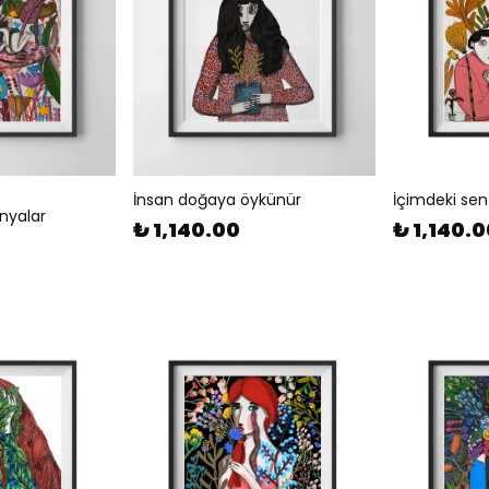
İnsan doğaya öykünür
İçimdeki se
nyalar
₺ 1,140.00
₺ 1,140.