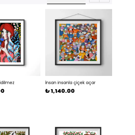
idilmez
İnsan insanla çiçek açar
00
₺ 1,140.00