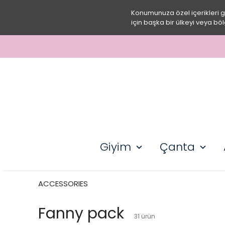
Konumunuza özel içerikleri 
için başka bir ülkeyi veya böl
Giyim
Çanta
ACCESSORIES
Fanny pack
31
ürün