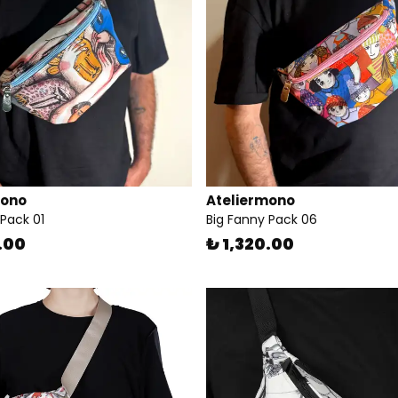
mono
Ateliermono
 Pack 01
Big Fanny Pack 06
.00
₺ 1,320.00