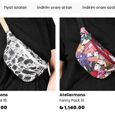
Fiyat azalan
İndirim oranı artan
İndirim oranı aza
mono
Ateliermono
k 16
Fanny Pack 13
.00
₺ 1,140.00