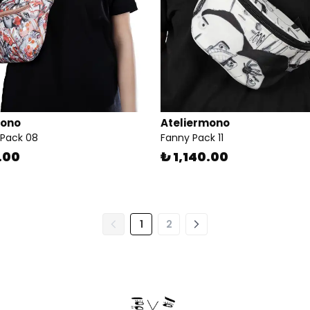
mono
Ateliermono
 Pack 08
Fanny Pack 11
.00
₺ 1,140.00
1
2