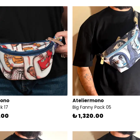
mono
Ateliermono
k 17
Big Fanny Pack 05
.00
₺ 1,320.00