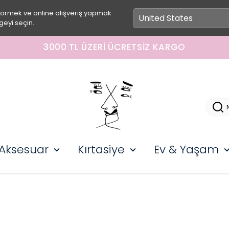
görmek ve online alışveriş yapmak
geyi seçin.
3000 TL ÜZERI ÜCRETSIZ KARGO
Aksesuar
Kırtasiye
Ev & Yaşam