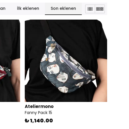
lan
İlk eklenen
Son eklenen
Ateliermono
Fanny Pack 15
₺ 1,140.00