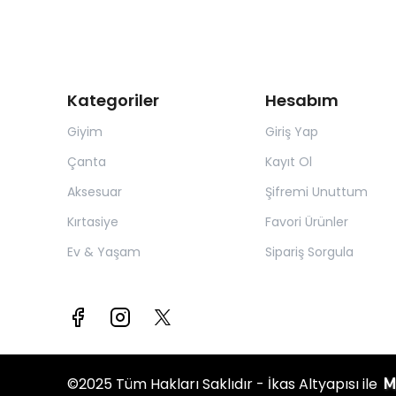
Kategoriler
Hesabım
Giyim
Giriş Yap
Çanta
Kayıt Ol
Aksesuar
Şifremi Unuttum
Kırtasiye
Favori Ürünler
Ev & Yaşam
Sipariş Sorgula
M
©2025 Tüm Hakları Saklıdır - İkas Altyapısı ile