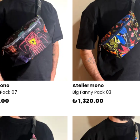
mono
Ateliermono
 Pack 07
Big Fanny Pack 03
.00
₺ 1,320.00