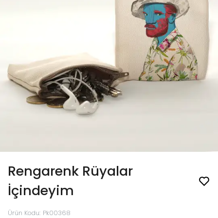
Rengarenk Rüyalar
İçindeyim
Ürün Kodu
:
Pk00368