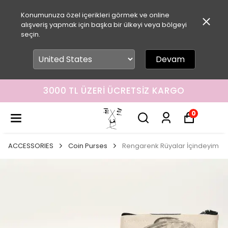
Konumunuza özel içerikleri görmek ve online
alışveriş yapmak için başka bir ülkeyi veya bölgeyi
seçin.
Devam
3000 TL ÜZERI ÜCRETSIZ KARGO
0
ACCESSORIES
Coin Purses
Rengarenk Rüyalar İçindeyim