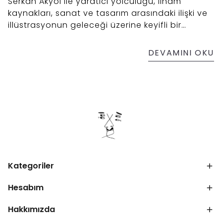
Serkan Akyol ile yaratıcı yolculuğu, ilham
kaynakları, sanat ve tasarım arasındaki ilişki ve
illüstrasyonun geleceği üzerine keyifli bir
söyleşi. Sanatçının kişisel deneyimlerinden yola
çıkarak sanatın dönüşümüne dair içgörüler
DEVAMINI OKU
sunuyor.
Kategoriler
Hesabım
Hakkımızda