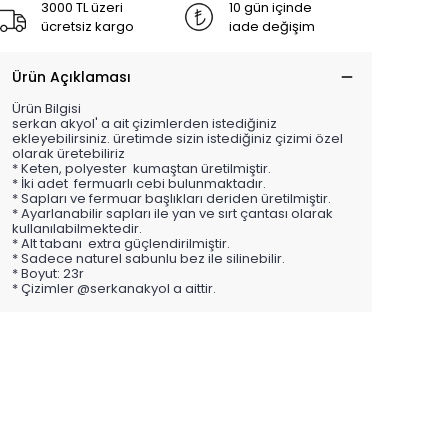
3000 TL üzeri
10 gün içinde
ücretsiz kargo
iade değişim
Ürün Açıklaması
Ürün Bilgisi
serkan akyol' a ait çizimlerden istediğiniz
ekleyebilirsiniz. üretimde sizin istediğiniz çizimi özel
olarak üretebiliriz
* Keten, polyester kumaştan üretilmiştir.
* İki adet fermuarlı cebi bulunmaktadır.
* Sapları ve fermuar başlıkları deriden üretilmiştir.
* Ayarlanabilir sapları ile yan ve sırt çantası olarak
kullanılabilmektedir.
* Alt tabanı extra güçlendirilmiştir.
* Sadece naturel sabunlu bez ile silinebilir.
* Boyut: 23r
* Çizimler @serkanakyol a aittir.