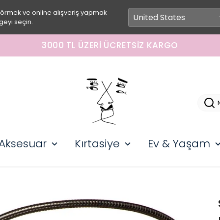
görmek ve online alışveriş yapmak
geyi seçin.
3000 TL ÜZERI ÜCRETSIZ KARGO
Aksesuar
Kırtasiye
Ev & Yaşam