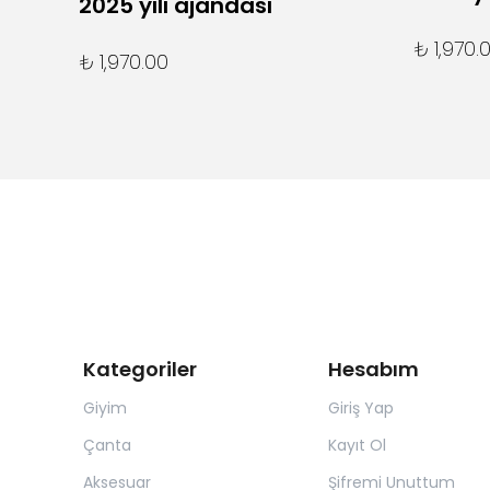
2025 yılı ajandası
₺ 1,970.
₺ 1,970.00
Kategoriler
Hesabım
Giyim
Giriş Yap
Çanta
Kayıt Ol
Aksesuar
Şifremi Unuttum