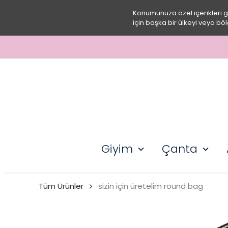
Konumunuza özel içerikleri 
için başka bir ülkeyi veya böl
Giyim
Çanta
Tüm Ürünler
sizin için üretelim round bag