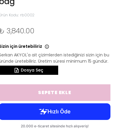
bag
Ürün Kodu
:
rb0002
₺ 3,840.00
Sizin için üretebiliriz
Serkan AKYOL'a ait çizimlerden istediğinizi sizin için bu
üründe üretebiliriz. Üretim süresi minimum 15 gündür.
Dosya Seç
SEPETE EKLE