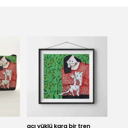
acı yüklü kara bir tren
Adam