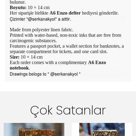
bulunur.
Boyutu:
10 × 14 cm
Her siparişle birlikte
A6 Enzo defter
hediyesi gönderilir.
Çizimler "@serkanakyol" a aittir.
Made from polyester linen fabric.
Printed with water-based, non-toxic inks that are free from
carcinogenic substances.
Features a passport pocket, a wallet section for banknotes, a
separate compartment for tickets, and one card slot.
Size:
10 × 14 cm
Each order comes with a complimentary
A6 Enzo
notebook
.
Drawings belogs to " @serkanakyol "
Çok Satanlar