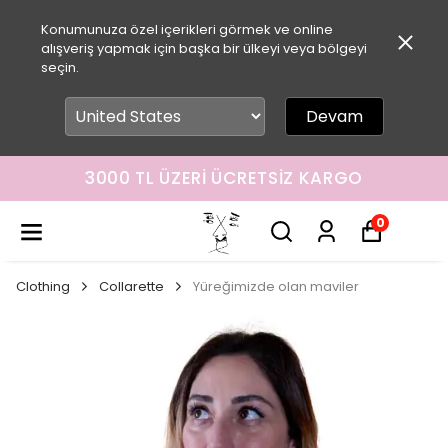
Konumunuza özel içerikleri görmek ve online
alışveriş yapmak için başka bir ülkeyi veya bölgeyi
seçin.
Devam
3000 TL ÜZERI ÜCRETSIZ KARGO
0
Clothing
Collarette
Yüreğimizde olan maviler