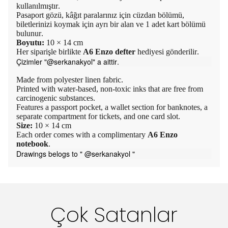
kullanılmıştır.
Pasaport gözü, kâğıt paralarınız için cüzdan bölümü,
biletlerinizi koymak için ayrı bir alan ve 1 adet kart bölümü
bulunur.
Boyutu:
10 × 14 cm
Her siparişle birlikte
A6 Enzo defter
hediyesi gönderilir.
Çizimler "@serkanakyol" a aittir.
Made from polyester linen fabric.
Printed with water-based, non-toxic inks that are free from
carcinogenic substances.
Features a passport pocket, a wallet section for banknotes, a
separate compartment for tickets, and one card slot.
Size:
10 × 14 cm
Each order comes with a complimentary
A6 Enzo
notebook
.
Drawings belogs to " @serkanakyol "
Çok Satanlar