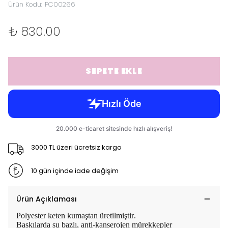
Ürün Kodu
:
PC00266
₺ 830.00
SEPETE EKLE
3000 TL üzeri ücretsiz kargo
10 gün içinde iade değişim
Ürün Açıklaması
Polyester keten kumaştan üretilmiştir.
Baskılarda su bazlı, anti-kanserojen mürekkepler