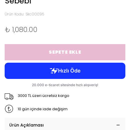
Sebebi
Ürün Kodu
:
Skc00095
₺ 1,080.00
SEPETE EKLE
3000 TL üzeri ücretsiz kargo
10 gün içinde iade değişim
Ürün Açıklaması