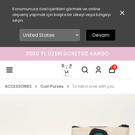
Konumunuza özel içerikleri görmek ve online
alışveriş yapmak için başka bir ülkeyi veya bölgeyi
seçin.
Devam
3000 TL ÜZERI ÜCRETSIZ KARGO
0
ACCESSORIES
Coin Purses
To fall in love with you