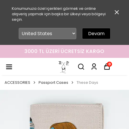
Konumunuza özel içerikleri görmek ve online
alışveriş yapmak için başka bir ülkeyi veya bölgeyi
seçin.
Devam
3000 TL ÜZERI ÜCRETSIZ KARGO
0
ACCESSORIES
Passport Cases
These Days