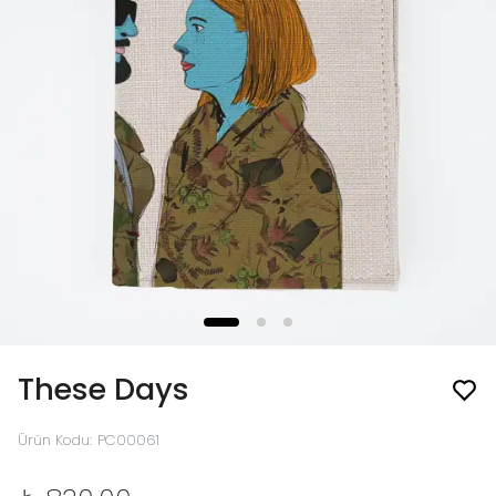
These Days
Ürün Kodu
:
PC00061