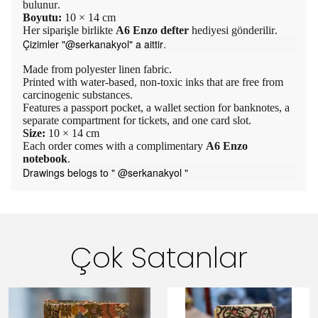
bulunur.
Boyutu:
10 × 14 cm
Her siparişle birlikte
A6 Enzo defter
hediyesi gönderilir.
Çizimler "@serkanakyol" a aittir.
Made from polyester linen fabric.
Printed with water-based, non-toxic inks that are free from
carcinogenic substances.
Features a passport pocket, a wallet section for banknotes, a
separate compartment for tickets, and one card slot.
Size:
10 × 14 cm
Each order comes with a complimentary
A6 Enzo
notebook
.
Drawings belogs to " @serkanakyol "
Çok Satanlar