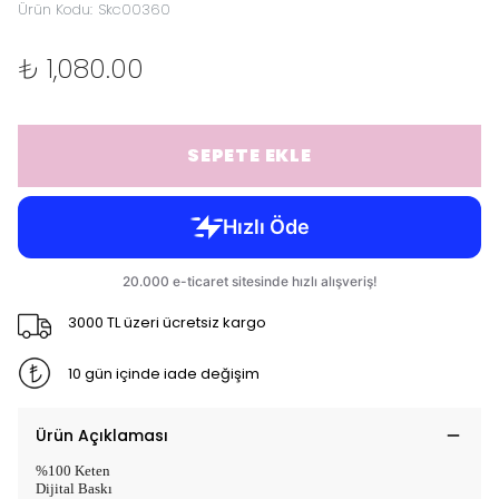
Ürün Kodu
:
Skc00360
₺ 1,080.00
SEPETE EKLE
3000 TL üzeri ücretsiz kargo
10 gün içinde iade değişim
Ürün Açıklaması
%100 Keten
Dijital Baskı