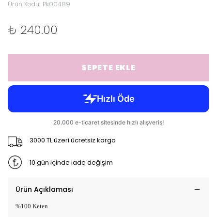
Ürün Kodu
:
Pk00489
₺ 240.00
SEPETE EKLE
3000 TL üzeri ücretsiz kargo
10 gün içinde iade değişim
Ürün Açıklaması
%100 Keten