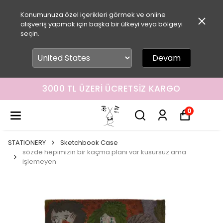
Konumunuza özel içerikleri görmek ve online
alışveriş yapmak için başka bir ülkeyi veya bölgeyi
seçin.
Devam
3000 TL ÜZERI ÜCRETSIZ KARGO
0
STATIONERY
Sketchbook Case
sözde hepimizin bir kaçma planı var kusursuz ama
işlemeyen