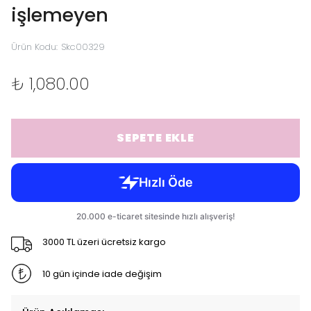
işlemeyen
Ürün Kodu
:
Skc00329
₺ 1,080.00
SEPETE EKLE
3000 TL üzeri ücretsiz kargo
10 gün içinde iade değişim