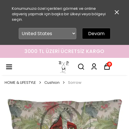
Konumunuza özel içerikleri görmek ve online
alışveriş yapmak için başka bir ülkeyi veya bölgeyi
seçin.
Devam
3000 TL ÜZERI ÜCRETSIZ KARGO
0
HOME & LIFESTYLE
Cushion
Sorrow