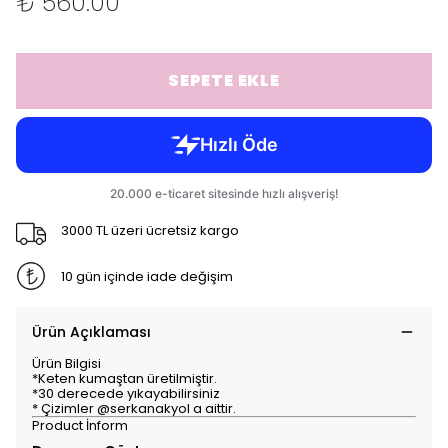
₺ 560.00
SEPETE EKLE
3000 TL üzeri ücretsiz kargo
10 gün içinde iade değişim
Ürün Açıklaması
Ürün Bilgisi
*Keten kumaştan üretilmiştir.
*30 derecede yıkayabilirsiniz
* Çizimler @serkanakyol a aittir.
Product İnform