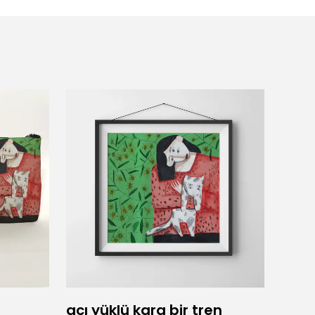
acı yüklü kara bir tren
Adam