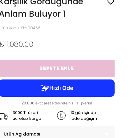
Karşılık Gördüğünde
Anlam Buluyor 1
Ürün Kodu
:
Skc00456
₺ 1,080.00
SEPETE EKLE
3000 TL üzeri
10 gün içinde
ücretsiz kargo
iade değişim
Ürün Açıklaması