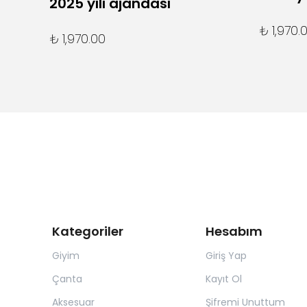
2025 yılı ajandası
₺ 1,970.
₺ 1,970.00
Kategoriler
Hesabım
Giyim
Giriş Yap
Çanta
Kayıt Ol
Aksesuar
Şifremi Unuttum