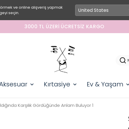
görmek ve online alışveriş yapmak
geyi seçin.
3000 TL ÜZERI ÜCRETSIZ KARGO
Aksesuar
Kırtasiye
Ev & Yaşam
ıldığında Karşılık Gördüğünde Anlam Buluyor 1