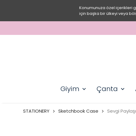
Konumunuza özel içerikleri 
için başka bir ülkeyi veya böl
Giyim
Çanta
STATIONERY
Sketchbook Case
Sevgi Paylaş