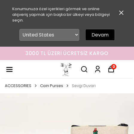
Konumunuza özel içerikleri görmek ve online
alışveriş yapmak için başka bir ülkeyi veya bölgeyi
seçin.
Devam
3000 TL ÜZERI ÜCRETSIZ KARGO
0
ACCESSORIES
Coin Purses
Sevgi Duvarı