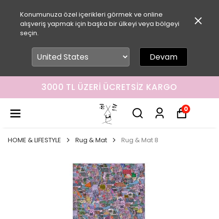
Konumunuza özel içerikleri görmek ve online
alışveriş yapmak için başka bir ülkeyi veya bölgeyi
seçin.
Devam
3000 TL ÜZERI ÜCRETSIZ KARGO
0
HOME & LIFESTYLE
Rug & Mat
Rug & Mat 8