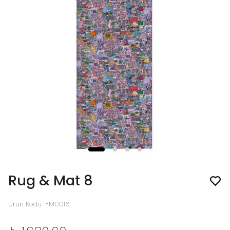
Rug & Mat 8
Ürün Kodu
:
YM0016