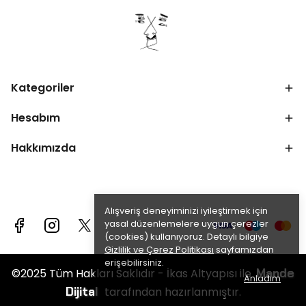
Kategoriler
Hesabım
Hakkımızda
Alışveriş deneyiminizi iyileştirmek için
yasal düzenlemelere uygun çerezler
(cookies) kullanıyoruz. Detaylı bilgiye
Gizlilik ve Çerez Politikası
sayfamızdan
erişebilirsiniz.
Mande
©2025 Tüm Hakları Saklıdır - İkas Altyapısı ile
Anladım
Dijital
tarafından hazırlanmıştır.