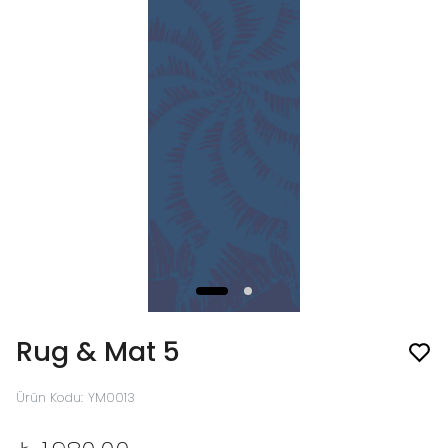
Rug & Mat 5
Ürün Kodu
:
YM0013