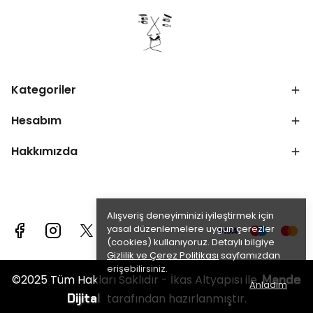
Kategoriler
Hesabım
Hakkımızda
Alışveriş deneyiminizi iyileştirmek için
yasal düzenlemelere uygun çerezler
(cookies) kullanıyoruz. Detaylı bilgiye
Gizlilik ve Çerez Politikası
sayfamızdan
erişebilirsiniz.
Mande
©2025 Tüm Hakları Saklıdır - İkas Altyapısı ile
Anladım
Dijital
tarafından hazırlanmıştır.