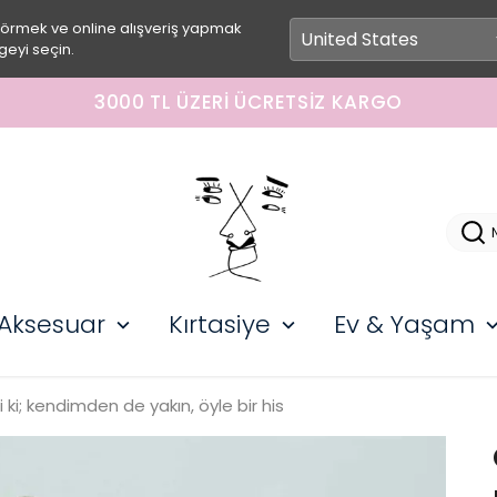
görmek ve online alışveriş yapmak
geyi seçin.
L ÜZERI ÜCRETSIZ KARGO
Aksesuar
Kırtasiye
Ev & Yaşam
 ki; kendimden de yakın, öyle bir his