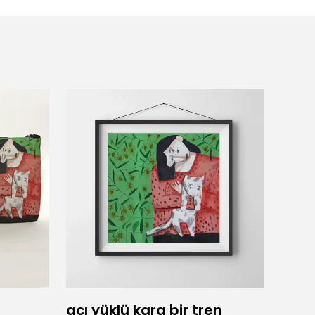
acı yüklü kara bir tren
Adam