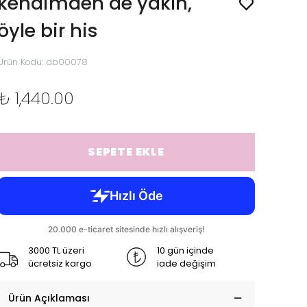
kendimden de yakın,
öyle bir his
Ürün Kodu
:
db00078
₺ 1,440.00
SEPETE EKLE
3000 TL üzeri
10 gün içinde
ücretsiz kargo
iade değişim
Ürün Açıklaması