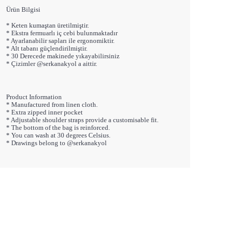
Ürün Bilgisi
* Keten kumaştan üretilmiştir.
* Ekstra fermuarlı iç cebi bulunmaktadır
* Ayarlanabilir sapları ile ergonomiktir.
* Alt tabanı güçlendirilmiştir.
* 30 Derecede makinede yıkayabilirsiniz
* Çizimler @serkanakyol a aittir.
Product Information
* Manufactured from linen cloth.
* Extra zipped inner pocket
* Adjustable shoulder straps provide a customisable fit.
* The bottom of the bag is reinforced.
* You can wash at 30 degrees Celsius.
* Drawings belong to @serkanakyol