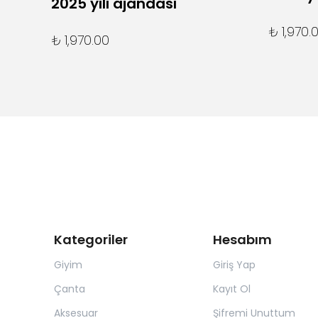
2025 yılı ajandası
₺ 1,970.
₺ 1,970.00
Kategoriler
Hesabım
Giyim
Giriş Yap
Çanta
Kayıt Ol
Aksesuar
Şifremi Unuttum