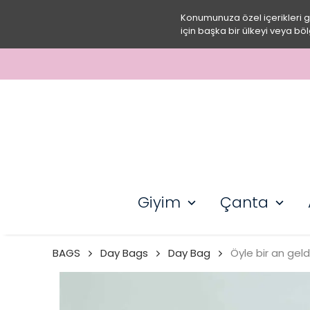
Konumunuza özel içerikleri 
için başka bir ülkeyi veya böl
3000 T
Giyim
Çanta
BAGS
Day Bags
Day Bag
Öyle bir an geldi