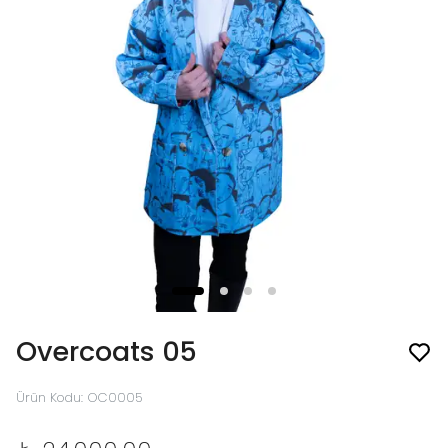
Overcoats 05
Ürün Kodu
:
OC0005