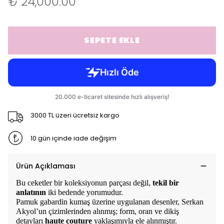
₺ 24,000.00
SEPETE EKLE
3000 TL üzeri ücretsiz kargo
10 gün içinde iade değişim
Ürün Açıklaması
Bu ceketler bir koleksiyonun parçası değil,
tekil bir
anlatının
iki bedende yorumudur.
Pamuk gabardin kumaş üzerine uygulanan desenler, Serkan
Akyol’un çizimlerinden alınmış; form, oran ve dikiş
detayları
haute couture
yaklaşımıyla ele alınmıştır.