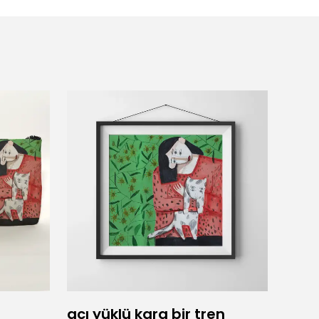
acı yüklü kara bir tren
Adam