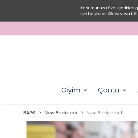
Konumunuza özel içerikleri 
için başka bir ülkeyi veya böl
Giyim
Çanta
BAGS
New Backpack
New Backpack 11