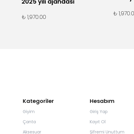
2025 yılı ajandası
₺ 1,970.
₺ 1,970.00
Kategoriler
Hesabım
Giyim
Giriş Yap
Çanta
Kayıt Ol
Aksesuar
Şifremi Unuttum