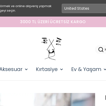
görmek ve online alışveriş yapmak
geyi seçin.
3000 TL ÜZERI ÜCRETSIZ KARGO
Aksesuar
Kırtasiye
Ev & Yaşam