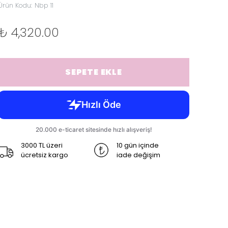
Ürün Kodu
:
Nbp 11
₺ 4,320.00
SEPETE EKLE
3000 TL üzeri
10 gün içinde
ücretsiz kargo
iade değişim