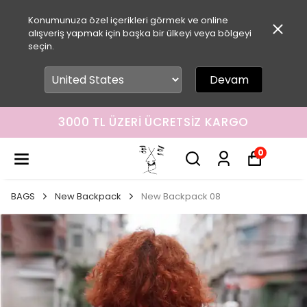
Konumunuza özel içerikleri görmek ve online
alışveriş yapmak için başka bir ülkeyi veya bölgeyi
seçin.
Devam
3000 TL ÜZERI ÜCRETSIZ KARGO
0
BAGS
New Backpack
New Backpack 08