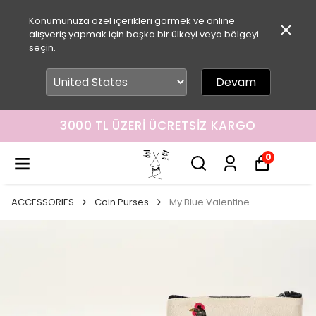
Konumunuza özel içerikleri görmek ve online
alışveriş yapmak için başka bir ülkeyi veya bölgeyi
seçin.
Devam
3000 TL ÜZERI ÜCRETSIZ KARGO
0
ACCESSORIES
Coin Purses
My Blue Valentine