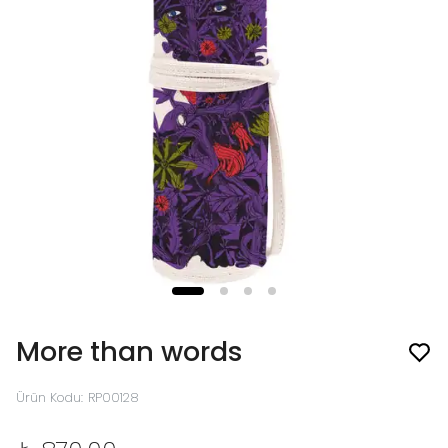
More than words
Ürün Kodu
:
RP00128