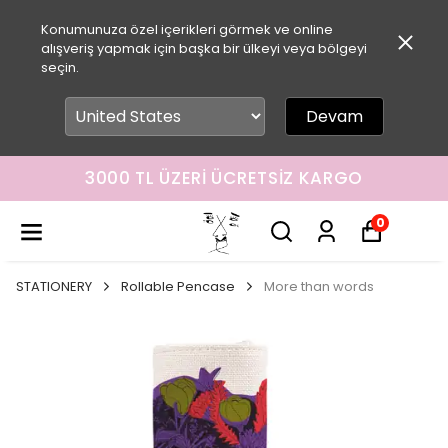
Konumunuza özel içerikleri görmek ve online
alışveriş yapmak için başka bir ülkeyi veya bölgeyi
seçin.
Devam
3000 TL ÜZERI ÜCRETSIZ KARGO
0
STATIONERY
Rollable Pencase
More than words