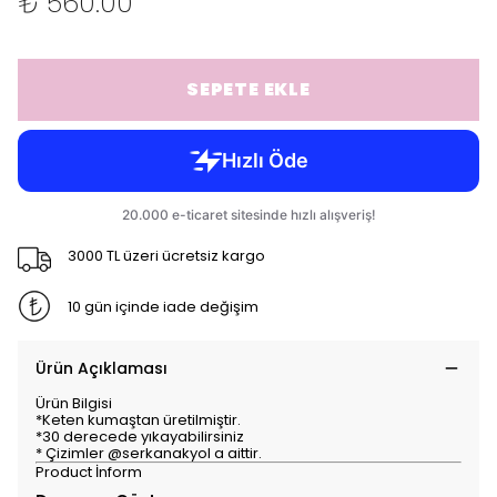
₺ 560.00
SEPETE EKLE
3000 TL üzeri ücretsiz kargo
10 gün içinde iade değişim
Ürün Açıklaması
Ürün Bilgisi
*Keten kumaştan üretilmiştir.
*30 derecede yıkayabilirsiniz
* Çizimler @serkanakyol a aittir.
Product İnform