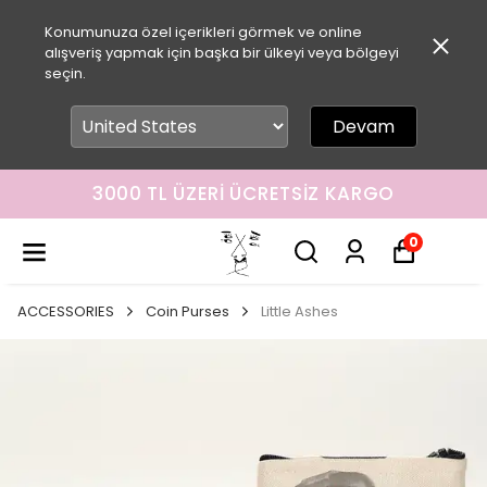
Konumunuza özel içerikleri görmek ve online
alışveriş yapmak için başka bir ülkeyi veya bölgeyi
seçin.
Devam
3000 TL ÜZERI ÜCRETSIZ KARGO
0
ACCESSORIES
Coin Purses
Little Ashes