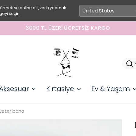
görmek ve online alışveriş yapmak
geyi seçin.
3000 TL ÜZERI ÜCRETSIZ KARGO
Aksesuar
Kırtasiye
Ev & Yaşam
 yeter bana