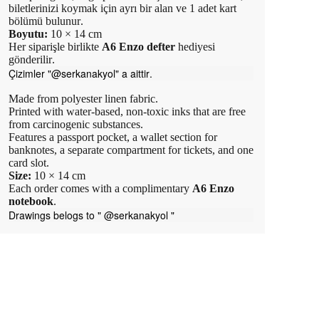
biletlerinizi koymak için ayrı bir alan ve 1 adet kart
bölümü bulunur.
Boyutu:
10 × 14 cm
Her siparişle birlikte
A6 Enzo defter
hediyesi
gönderilir.
Çizimler "@serkanakyol" a aittir.
Made from polyester linen fabric.
Printed with water-based, non-toxic inks that are free
from carcinogenic substances.
Features a passport pocket, a wallet section for
banknotes, a separate compartment for tickets, and one
card slot.
Size:
10 × 14 cm
Each order comes with a complimentary
A6 Enzo
notebook
.
Drawings belogs to " @serkanakyol "