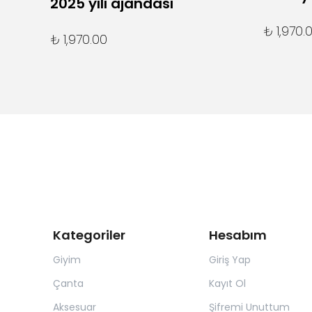
2025 yılı ajandası
₺ 1,970.
₺ 1,970.00
Kategoriler
Hesabım
Giyim
Giriş Yap
Çanta
Kayıt Ol
Aksesuar
Şifremi Unuttum