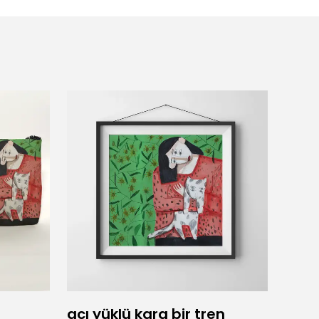
acı yüklü kara bir tren
Adam