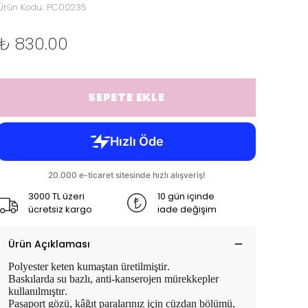
Ürün Kodu
:
PC00235
₺ 830.00
SEPETE EKLE
3000 TL üzeri
10 gün içinde
ücretsiz kargo
iade değişim
Ürün Açıklaması
Polyester keten kumaştan üretilmiştir.
Baskılarda su bazlı, anti-kanserojen mürekkepler
kullanılmıştır.
Pasaport gözü, kâğıt paralarınız için cüzdan bölümü,