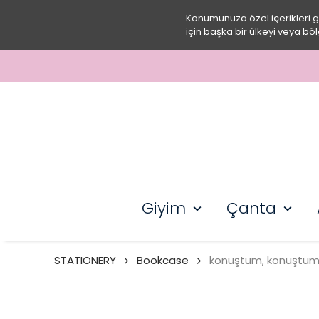
Konumunuza özel içerikleri 
için başka bir ülkeyi veya böl
Giyim
Çanta
STATIONERY
Bookcase
konuştum, konuştum