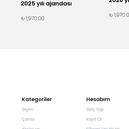
2026 yı
2025 yılı ajandası
₺ 1,970.
₺ 1,970.00
Kategoriler
Hesabım
Giyim
Giriş Yap
Çanta
Kayıt Ol