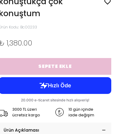
konuştukça çok
konuştum
Ürün Kodu
:
Bc00233
₺ 1,380.00
SEPETE EKLE
3000 TL üzeri
10 gün içinde
ücretsiz kargo
iade değişim
Ürün Açıklaması