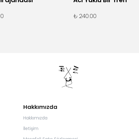
lı ajandası
Acı Yüklü Bir Tren
00
₺ 240.00
Hakkımızda
Hakkımızda
İletişim