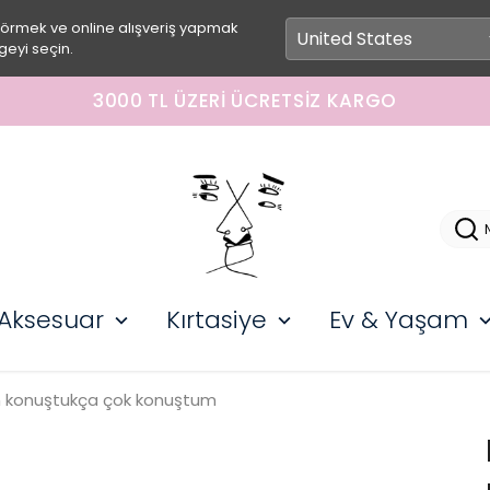
görmek ve online alışveriş yapmak
geyi seçin.
3000 TL ÜZERI ÜCRETSIZ KARGO
Aksesuar
Kırtasiye
Ev & Yaşam
 konuştukça çok konuştum