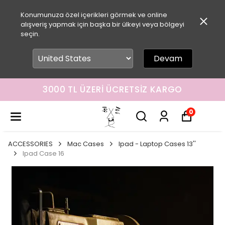
Konumunuza özel içerikleri görmek ve online
alışveriş yapmak için başka bir ülkeyi veya bölgeyi
seçin.
Devam
3000 TL ÜZERI ÜCRETSIZ KARGO
0
ACCESSORIES
Mac Cases
Ipad - Laptop Cases 13''
Ipad Case 16