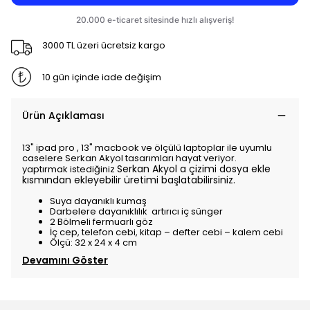
3000 TL üzeri ücretsiz kargo
10 gün içinde iade değişim
Ürün Açıklaması
13" ipad pro , 13" macbook ve ölçülü laptoplar ile uyumlu
caselere Serkan Akyol tasarımları hayat veriyor.
Serkan Akyol
a çizimi dosya ekle
yaptırmak istediğiniz
kısmından ekleyebilir üretimi başlatabilirsiniz.
Suya dayanıklı kumaş
Darbelere dayanıklılık artırıcı iç sünger
2 Bölmeli fermuarlı göz
İç cep, telefon cebi, kitap – defter cebi – kalem cebi
Ölçü: 32 x 24 x 4 cm
Devamını Göster