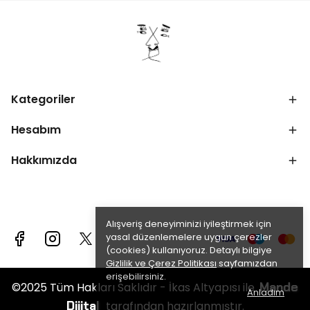
Kategoriler
Hesabım
Hakkımızda
Alışveriş deneyiminizi iyileştirmek için
yasal düzenlemelere uygun çerezler
(cookies) kullanıyoruz. Detaylı bilgiye
Gizlilik ve Çerez Politikası
sayfamızdan
erişebilirsiniz.
Mande
©2025 Tüm Hakları Saklıdır - İkas Altyapısı ile
Anladım
Dijital
tarafından hazırlanmıştır.