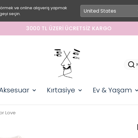
görmek ve online alışveriş yapmak
geyi seçin.
3000 TL ÜZERI ÜCRETSIZ KARGO
Aksesuar
Kırtasiye
Ev & Yaşam
or Love