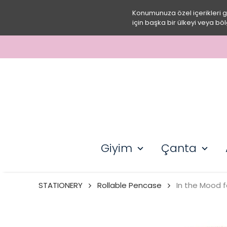
Konumunuza özel içerikleri 
için başka bir ülkeyi veya böl
Giyim
Çanta
STATIONERY
Rollable Pencase
In the Mood f