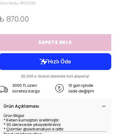
Ürün Kodu
:
RP00012
₺ 870.00
SEPETE EKLE
3000 TL üzeri
10 gün içinde
ücretsiz kargo
iade değişim
Ürün Açıklaması
Ürün Bilgisi
* Keten kumaştan üretilmiştir.
* 30 derecede yıkayabilirsiniz
* Çizimler @serkanakyol a aittir.