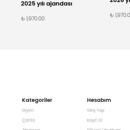
2026 yı
2025 yılı ajandası
₺ 1,970.
₺ 1,970.00
Kategoriler
Hesabım
Giyim
Giriş Yap
Çanta
Kayıt Ol