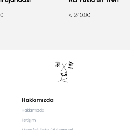
lı ajandası
Acı Yüklü Bir Tren
00
₺ 240.00
Hakkımızda
Hakkımızda
İletişim