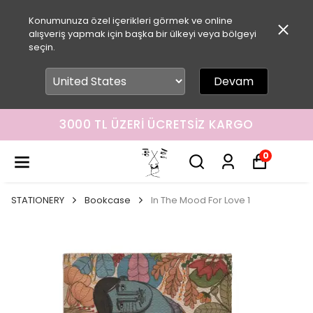
Konumunuza özel içerikleri görmek ve online
alışveriş yapmak için başka bir ülkeyi veya bölgeyi
seçin.
Devam
3000 TL ÜZERI ÜCRETSIZ KARGO
0
STATIONERY
Bookcase
In The Mood For Love 1