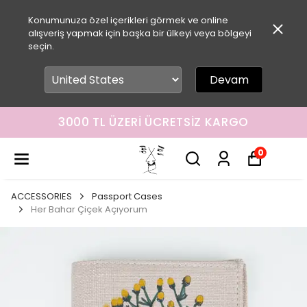
Konumunuza özel içerikleri görmek ve online
alışveriş yapmak için başka bir ülkeyi veya bölgeyi
seçin.
Devam
3000 TL ÜZERI ÜCRETSIZ KARGO
0
ACCESSORIES
Passport Cases
Her Bahar Çiçek Açıyorum