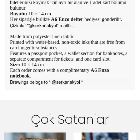
biletlerinizi koymak için ayrı bir alan ve 1 adet kart bölümü
bulunur.
Boyutu:
10 × 14 cm
Her siparişle birlikte
A6 Enzo defter
hediyesi gönderilir.
Çizimler "@serkanakyol" a aittir.
Made from polyester linen fabric.
Printed with water-based, non-toxic inks that are free from
carcinogenic substances.
Features a passport pocket, a wallet section for banknotes, a
separate compartment for tickets, and one card slot.
Size:
10 × 14 cm
Each order comes with a complimentary
A6 Enzo
notebook
.
Drawings belogs to " @serkanakyol "
Çok Satanlar