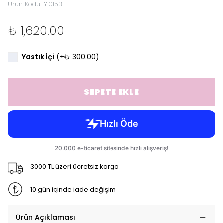
Ürün Kodu
:
Y.0153
₺ 1,620.00
Yastık İçi
(+
₺ 300.00
)
SEPETE EKLE
3000 TL üzeri ücretsiz kargo
10 gün içinde iade değişim
Ürün Açıklaması