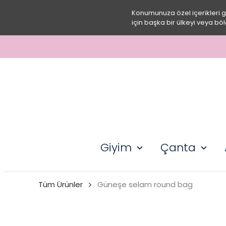
Konumunuza özel içerikleri 
için başka bir ülkeyi veya böl
3000 TL ÜZERI ÜCRETSI
Giyim
Çanta
Tüm Ürünler
Güneşe selam round bag