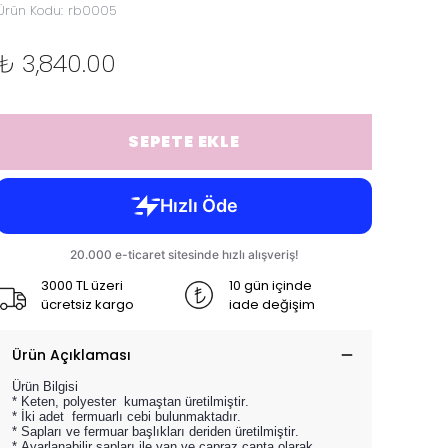
Ürün Kodu
:
rb0005
₺ 3,840.00
SEPETE EKLE
3000 TL üzeri
10 gün içinde
ücretsiz kargo
iade değişim
Ürün Açıklaması
Ürün Bilgisi
* Keten, polyester kumaştan üretilmiştir.
* İki adet fermuarlı cebi bulunmaktadır.
* Sapları ve fermuar başlıkları deriden üretilmiştir.
* Ayarlanabilir sapları ile yan ve çapraz çanta olarak