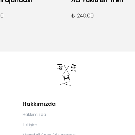
lı ajandası
Acı Yüklü Bir Tren
00
₺ 240.00
Hakkımızda
Hakkımızda
İletişim