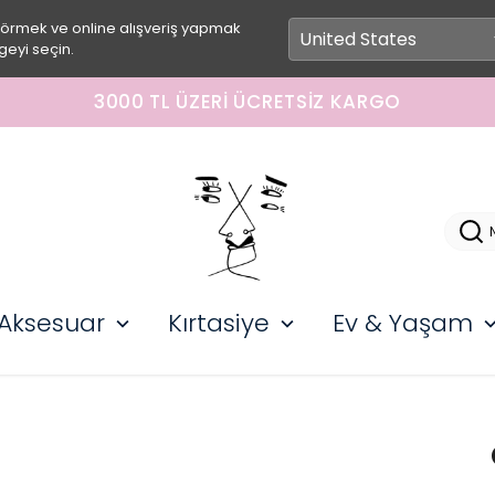
görmek ve online alışveriş yapmak
geyi seçin.
Z KARGO
Aksesuar
Kırtasiye
Ev & Yaşam