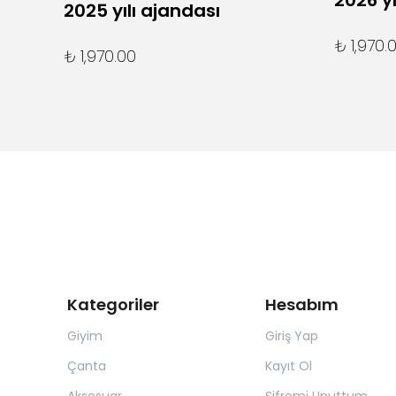
2026 yı
2025 yılı ajandası
₺ 1,970.
₺ 1,970.00
Kategoriler
Hesabım
Giyim
Giriş Yap
Çanta
Kayıt Ol