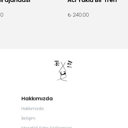
lı ajandası
Acı Yüklü Bir Tren
00
₺ 240.00
Hakkımızda
Hakkımızda
İletişim