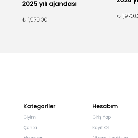
2026 yı
2025 yılı ajandası
₺ 1,970.
₺ 1,970.00
Kategoriler
Hesabım
Giyim
Giriş Yap
Çanta
Kayıt Ol