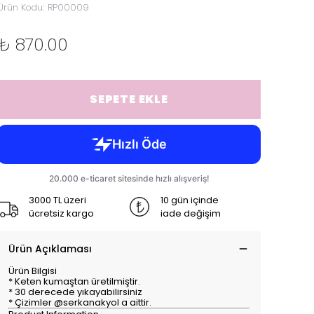
Ürün Kodu
:
RP00009
₺ 870.00
SEPETE EKLE
3000 TL üzeri
10 gün içinde
ücretsiz kargo
iade değişim
Ürün Açıklaması
Ürün Bilgisi
* Keten kumaştan üretilmiştir.
* 30 derecede yıkayabilirsiniz
* Çizimler @serkanakyol a aittir.