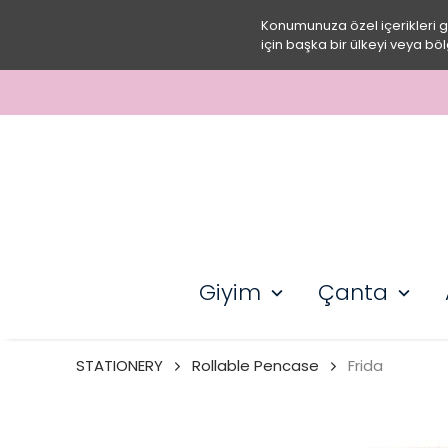
Konumunuza özel içerikleri 
için başka bir ülkeyi veya böl
Giyim
Çanta
STATIONERY
Rollable Pencase
Frida