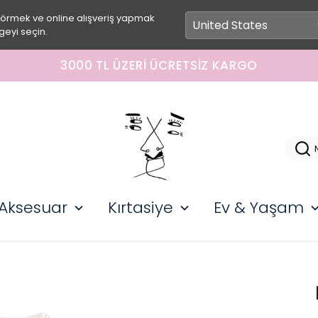
görmek ve online alışveriş yapmak
geyi seçin.
3000 TL ÜZERI ÜCRETSIZ KARGO
Aksesuar
Kırtasiye
Ev & Yaşam