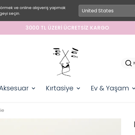
görmek ve online alışveriş yapmak
geyi seçin.
3000 TL ÜZERI ÜCRETSIZ KARGO
Aksesuar
Kırtasiye
Ev & Yaşam
ie