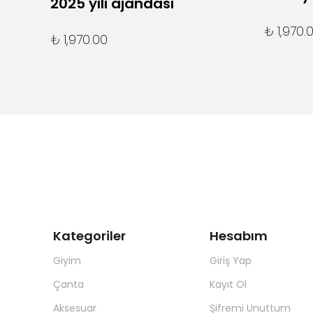
2025 yılı ajandası
₺ 1,970.
₺ 1,970.00
Kategoriler
Hesabım
Giyim
Giriş Yap
Çanta
Kayıt Ol
Aksesuar
Şifremi Unuttum