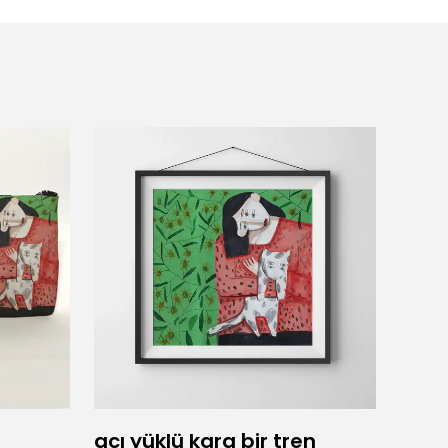
acı yüklü kara bir tren
Adam