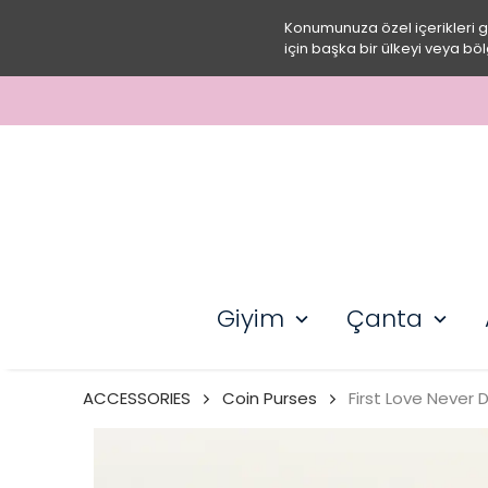
Konumunuza özel içerikleri 
için başka bir ülkeyi veya böl
Giyim
Çanta
ACCESSORIES
Coin Purses
First Love Never D