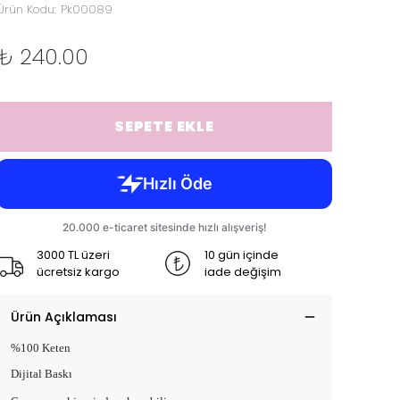
Ürün Kodu
:
Pk00089
₺ 240.00
SEPETE EKLE
3000 TL üzeri
10 gün içinde
ücretsiz kargo
iade değişim
Ürün Açıklaması
%100 Keten
Dijital Baskı