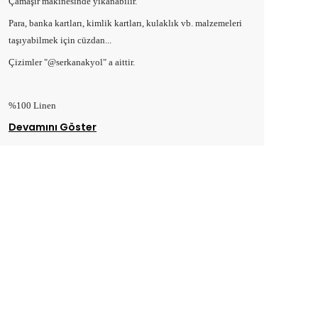
Çamaşır makinesinde yıkanabilir.
Para, banka kartları, kimlik kartları, kulaklık vb. malzemeleri
taşıyabilmek için cüzdan...
Çizimler "@serkanakyol" a aittir.
%100 Linen
Devamını Göster