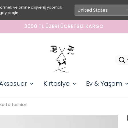
görmek ve online alışveriş yapmak
geyi seçin.
3000 TL ÜZERI ÜCRETSIZ KARGO
Aksesuar
Kırtasiye
Ev & Yaşam
ke to fashion