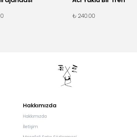
lı ajandası
Acı Yüklü Bir Tren
00
₺ 240.00
Hakkımızda
Hakkımızda
İletişim