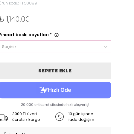
Ürün Kodu
:
FF50099
₺ 1,140.00
Fineart baskı boyutları
*
Seçiniz
SEPETE EKLE
3000 TL üzeri
10 gün içinde
ücretsiz kargo
iade değişim