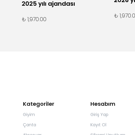
2026 yı
2025 yılı ajandası
₺ 1,970.
₺ 1,970.00
Kategoriler
Hesabım
Giyim
Giriş Yap
Çanta
Kayıt Ol