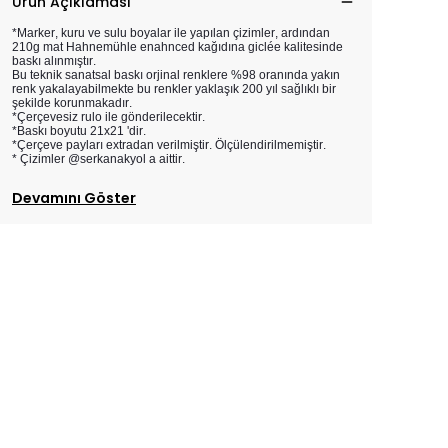
Ürün Açıklaması
*Marker, kuru ve sulu boyalar ile yapılan çizimler, ardından
210g mat Hahnemühle enahnced kağıdına giclée kalitesinde
baskı alınmıştır.
Bu teknik sanatsal baskı orjinal renklere %98 oranında yakın
renk yakalayabilmekte bu renkler yaklaşık 200 yıl sağlıklı bir
şekilde korunmakadır.
*Çerçevesiz rulo ile gönderilecektir.
*Baskı boyutu 21x21 'dir.
*Çerçeve payları extradan verilmiştir. Ölçülendirilmemiştir.
* Çizimler @serkanakyol a aittir.
Devamını Göster