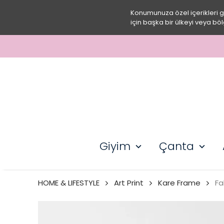
Konumunuza özel içerikleri 
için başka bir ülkeyi veya böl
Giyim
Çanta
HOME & LIFESTYLE
Art Print
Kare Frame
Fa