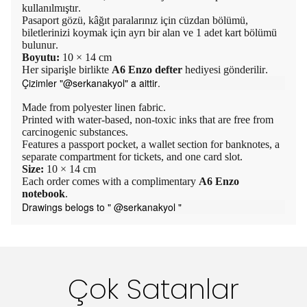
kullanılmıştır.
Pasaport gözü, kâğıt paralarınız için cüzdan bölümü,
biletlerinizi koymak için ayrı bir alan ve 1 adet kart bölümü
bulunur.
Boyutu:
10 × 14 cm
Her siparişle birlikte
A6 Enzo defter
hediyesi gönderilir.
Çizimler "@serkanakyol" a aittir.
Made from polyester linen fabric.
Printed with water-based, non-toxic inks that are free from
carcinogenic substances.
Features a passport pocket, a wallet section for banknotes, a
separate compartment for tickets, and one card slot.
Size:
10 × 14 cm
Each order comes with a complimentary
A6 Enzo
notebook
.
Drawings belogs to " @serkanakyol "
Çok Satanlar