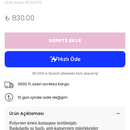
Ürün Kodu
:
PC00272
₺ 830.00
SEPETE EKLE
3000 TL üzeri ücretsiz kargo
10 gün içinde iade değişim
Ürün Açıklaması
Polyester keten kumaştan üretilmiştir.
Baskılarda su bazlı, anti-kanserojen mürekkepler