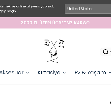
görmek ve online alışveriş yapmak
geyi seçin.
3000 TL ÜZERI ÜCRETSIZ KARGO
Aksesuar
Kırtasiye
Ev & Yaşam