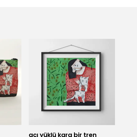
acı yüklü kara bir tren
Adam