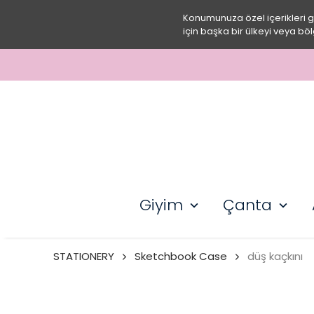
Konumunuza özel içerikleri 
için başka bir ülkeyi veya böl
Giyim
Çanta
STATIONERY
Sketchbook Case
düş kaçkını