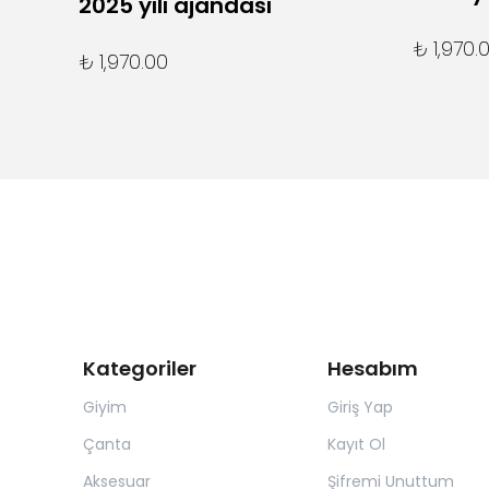
2025 yılı ajandası
₺ 1,970.
₺ 1,970.00
Kategoriler
Hesabım
Giyim
Giriş Yap
Çanta
Kayıt Ol
Aksesuar
Şifremi Unuttum