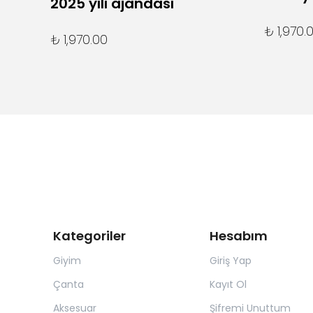
2025 yılı ajandası
₺ 1,970.
₺ 1,970.00
Kategoriler
Hesabım
Giyim
Giriş Yap
Çanta
Kayıt Ol
Aksesuar
Şifremi Unuttum