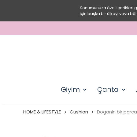
Konumunuza özel içerikleri 
için başka bir ülkeyi veya böl
Giyim
Çanta
HOME & LIFESTYLE
Cushion
Doganin bir parcas