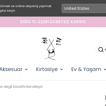
görmek ve online alışveriş yapmak
geyi seçin.
3000 TL ÜZERI ÜCRETSIZ KARGO
Aksesuar
Kırtasiye
Ev & Yaşam
i degil bizatihi kendisiyiz