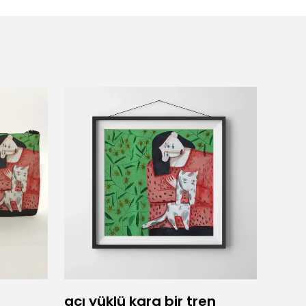
acı yüklü kara bir tren
Adam