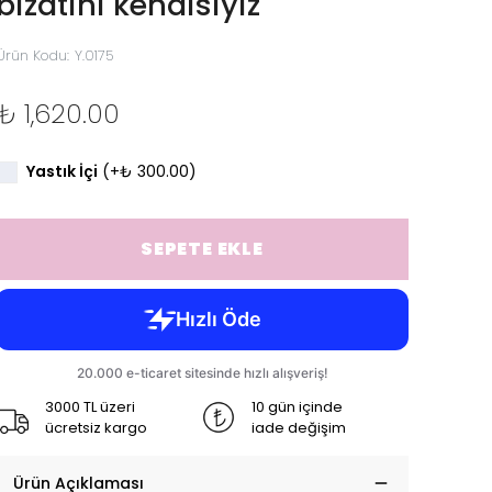
bizatihi kendisiyiz
Ürün Kodu
:
Y.0175
₺ 1,620.00
Yastık İçi
(+
₺ 300.00
)
SEPETE EKLE
3000 TL üzeri
10 gün içinde
ücretsiz kargo
iade değişim
Ürün Açıklaması