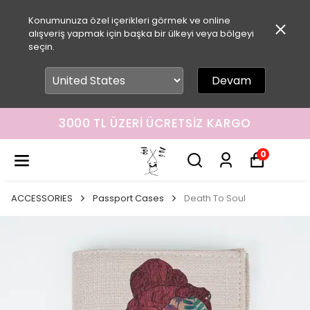
Konumunuza özel içerikleri görmek ve online
alışveriş yapmak için başka bir ülkeyi veya bölgeyi
seçin.
Devam
3000 TL ÜZERI ÜCRETSIZ KARGO
0
ACCESSORIES
Passport Cases
Death To Soul