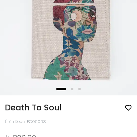
Death To Soul
Ürün Kodu
:
PC00008