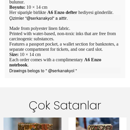
bulunur.
Boyutu:
10 × 14 cm
Her siparişle birlikte
A6 Enzo defter
hediyesi gönderilir.
Çizimler "@serkanakyol" a aittir.
Made from polyester linen fabric.
Printed with water-based, non-toxic inks that are free from
carcinogenic substances.
Features a passport pocket, a wallet section for banknotes, a
separate compartment for tickets, and one card slot.
Size:
10 × 14 cm
Each order comes with a complimentary
A6 Enzo
notebook
.
Drawings belogs to " @serkanakyol "
Çok Satanlar