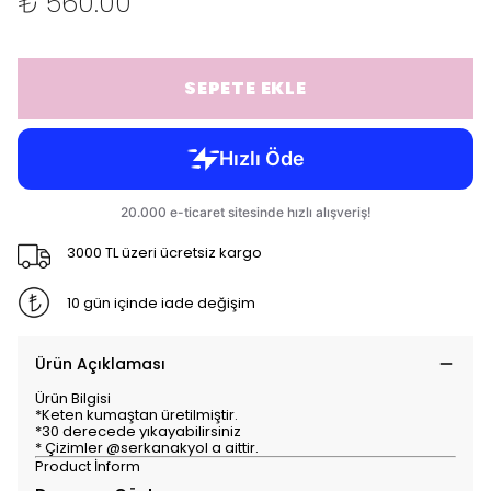
₺ 560.00
SEPETE EKLE
3000 TL üzeri ücretsiz kargo
10 gün içinde iade değişim
Ürün Açıklaması
Ürün Bilgisi
*Keten kumaştan üretilmiştir.
*30 derecede yıkayabilirsiniz
* Çizimler @serkanakyol a aittir.
Product İnform