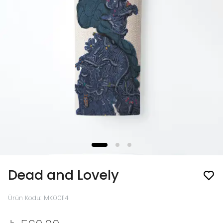
Dead and Lovely
Ürün Kodu
:
MK00114