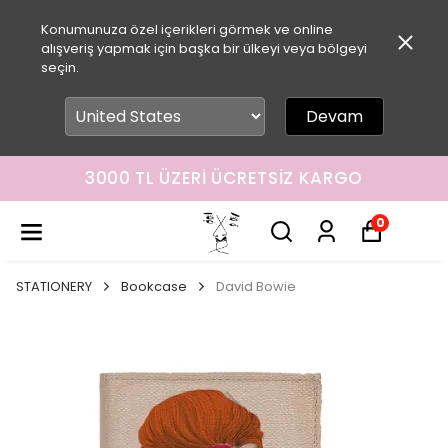
Konumunuza özel içerikleri görmek ve online
alışveriş yapmak için başka bir ülkeyi veya bölgeyi
seçin.
Devam
3000 TL ÜZERI ÜCRETSIZ KARGO
0
STATIONERY
Bookcase
David Bowie