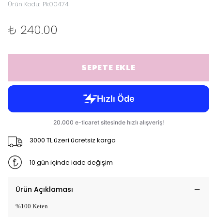
Ürün Kodu
:
Pk00474
₺ 240.00
SEPETE EKLE
3000 TL üzeri ücretsiz kargo
10 gün içinde iade değişim
Ürün Açıklaması
%100 Keten